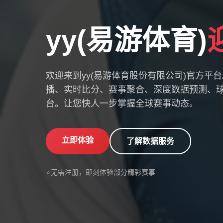
yy(易游体育)
欢迎来到yy(易游体育股份有限公司)官方平
播、实时比分、赛事聚合、深度数据预测、
台。让您快人一步掌握全球赛事动态。
立即体验
了解数据服务
⭐
无需注册，即刻体验部分精彩赛事