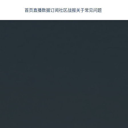
首页
直播
数据
订阅
社区
战报
关于
常见问题