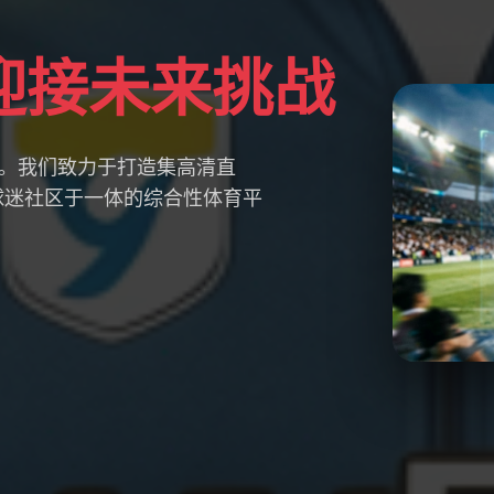
迎接未来挑战
台。我们致力于打造集高清直
球迷社区于一体的综合性体育平